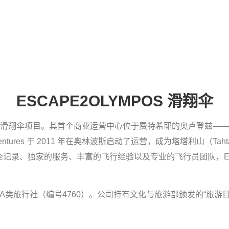
ESCAPE2OLYMPOS 滑翔伞
年开始运营商业双人滑翔伞项目。其首个商业运营中心位于费特希耶的奥卢
entures 于 2011 年在奥林波斯启动了运营，成为塔塔利山（T
、独家的服务、丰富的飞行经验以及专业的飞行员团队，Escape
的A类旅行社（编号4760）。公司持有文化与旅游部颁发的“旅游目